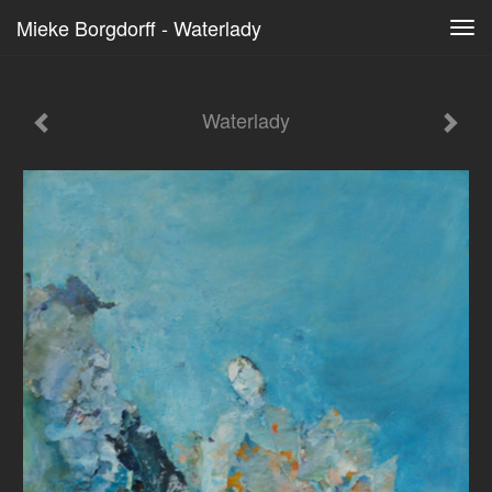
Mieke Borgdorff - Waterlady
Tog
navi
Waterlady